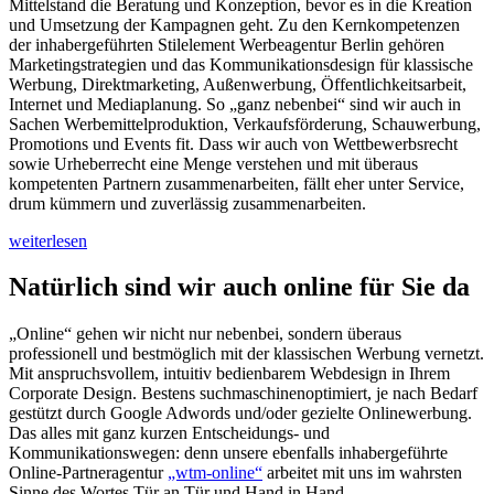
Mittelstand die Beratung und Konzeption, bevor es in die Kreation
und Umsetzung der Kampagnen geht. Zu den Kernkompetenzen
der inhabergeführten Stilelement Werbeagentur Berlin gehören
Marketingstrategien und das Kommunikationsdesign für klassische
Werbung, Direktmarketing, Außenwerbung, Öffentlichkeitsarbeit,
Internet und Mediaplanung. So „ganz nebenbei“ sind wir auch in
Sachen Werbemittelproduktion, Verkaufsförderung, Schauwerbung,
Promotions und Events fit. Dass wir auch von Wettbewerbsrecht
sowie Urheberrecht eine Menge verstehen und mit überaus
kompetenten Partnern zusammenarbeiten, fällt eher unter Service,
drum kümmern und zuverlässig zusammenarbeiten.
weiterlesen
Natürlich sind wir auch online für Sie da
„Online“ gehen wir nicht nur nebenbei, sondern überaus
professionell und bestmöglich mit der klassischen Werbung vernetzt.
Mit anspruchsvollem, intuitiv bedienbarem Webdesign in Ihrem
Corporate Design. Bestens suchmaschinenoptimiert, je nach Bedarf
gestützt durch Google Adwords und/oder gezielte Onlinewerbung.
Das alles mit ganz kurzen Entscheidungs- und
Kommunikationswegen: denn unsere ebenfalls inhabergeführte
Online-Partneragentur
„wtm-online“
arbeitet mit uns im wahrsten
Sinne des Wortes Tür an Tür und Hand in Hand.